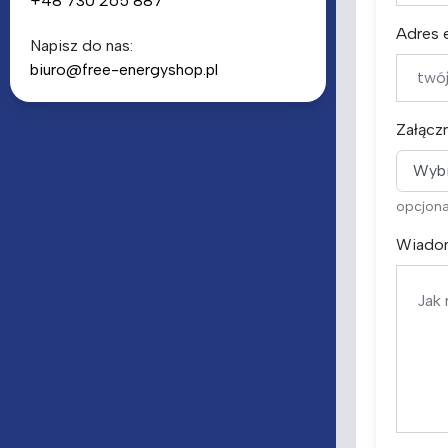
+48 730 265 887
Adres 
Napisz do nas:
biuro@free-energyshop.pl
Załącz
Wybi
opcjona
Wiado