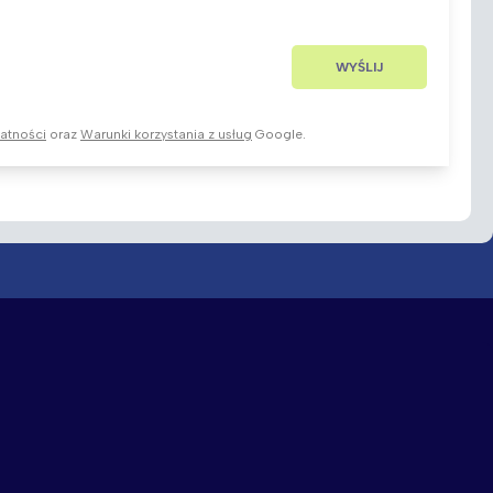
watności
oraz
Warunki korzystania z usług
Google.