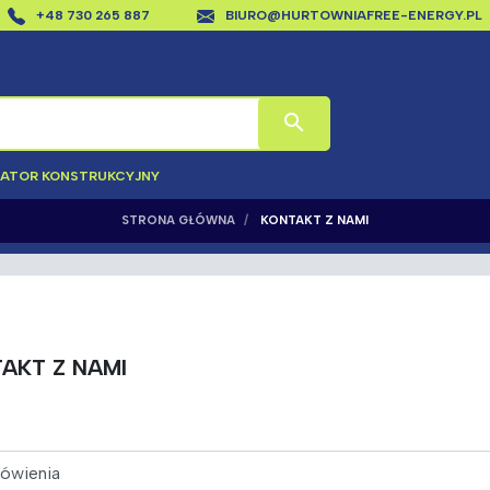
+48 730 265 887
BIURO@HURTOWNIAFREE-ENERGY.PL
search
LATOR KONSTRUKCYJNY
STRONA GŁÓWNA
KONTAKT Z NAMI
AKT Z NAMI