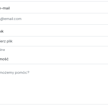
e-mail
nik
erz plik
lne
mość