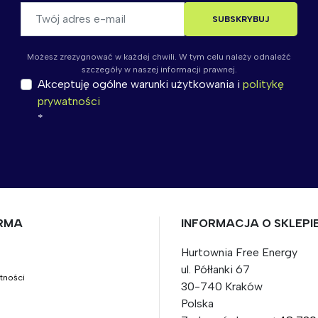
Możesz zrezygnować w każdej chwili. W tym celu należy odnaleźć
szczegóły w naszej informacji prawnej.
Akceptuję ogólne warunki użytkowania i
politykę
prywatności
IRMA
INFORMACJA O SKLEPI
Hurtownia Free Energy
ul. Półłanki 67
atności
30-740 Kraków
Polska