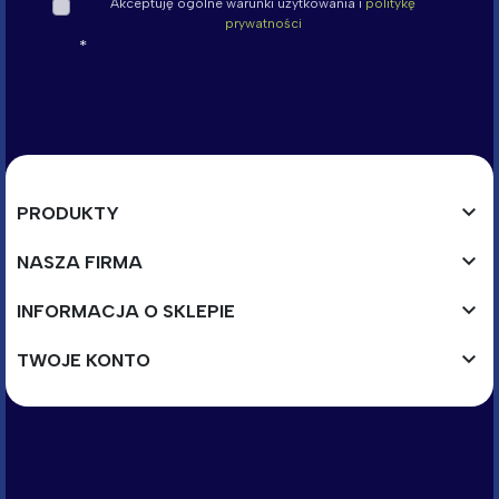
Akceptuję ogólne warunki użytkowania i
politykę
prywatności

PRODUKTY

NASZA FIRMA

INFORMACJA O SKLEPIE

TWOJE KONTO