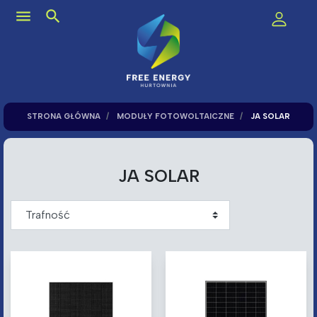
menu
search
STRONA GŁÓWNA
MODUŁY FOTOWOLTAICZNE
JA SOLAR
JA SOLAR