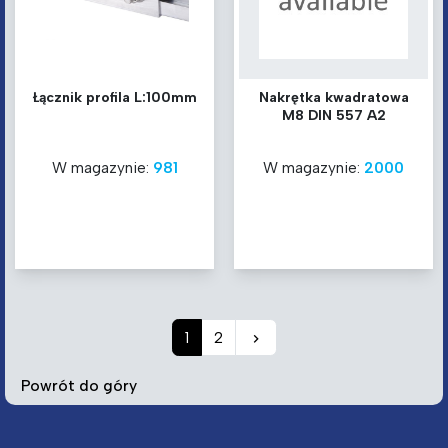
Łącznik profila L:100mm
Nakrętka kwadratowa
M8 DIN 557 A2
W magazynie:
981
W magazynie:
2000
Następny
1
2
keyboard_arrow_right
Powrót do góry