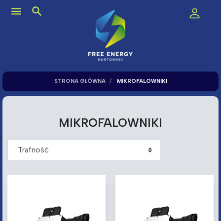
menu
search
STRONA GŁÓWNA
MIKROFALOWNIKI
MIKROFALOWNIKI