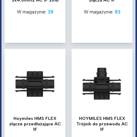
3x4.0mm2 AC 1F 2mb
złącza AC 1F
W magazynie:
38
W magazynie:
83
Hoymiles HMS FLEX
HOYMILES HMS FLEX
złącze przedłużające AC
Trójnik do przewodu AC
1F
1F